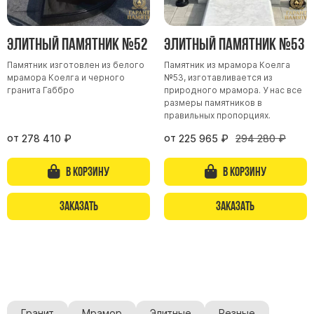
Элитный памятник №52
Элитный памятник №53
Памятник изготовлен из белого
Памятник из мрамора Коелга
мрамора Коелга и черного
№53, изготавливается из
гранита Габбро
природного мрамора. У нас все
размеры памятников в
правильных пропорциях.
от
от
278 410
₽
225 965
₽
294 280
₽
В корзину
В корзину
Заказать
Заказать
Гранит
Мрамор
Элитные
Резные