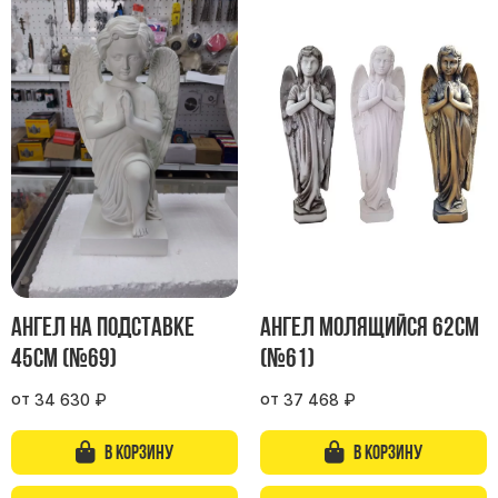
Скульптуры "Ангел" литиевые
Барельефы
Кресты
Голуби
Распятие
Скорбящие
Цветы
Ангел на подставке
Ангел молящийся 62см
45см (№69)
(№61)
от
от
34 630
₽
37 468
₽
В корзину
В корзину