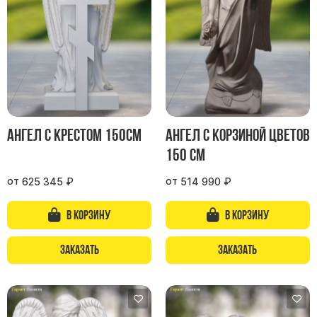
Участникам СВО
Памятники из гранита
Памятники из мрамора
Элитные памятники
Резные памятники
Мемориальные комплексы
Памятники с полноформатным фото
Ангел с крестом 150см
Ангел с корзиной цветов
Склеп
150 см
Cкульптуры ангел
от
от
625 345
₽
514 990
₽
Детские памятники
В корзину
В корзину
Памятники Мусульманские
Памятники Армянские
Заказать
Заказать
Европейские памятники
Памятники "Клипарт"
Семейные памятники ( памятники на двоих )