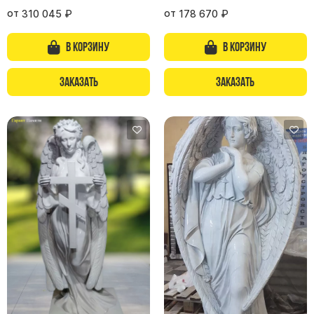
Скульптуры, барельефы и бюсты из бронзы
от
от
310 045
₽
178 670
₽
Колумбарий
В корзину
В корзину
Недорогие памятники
Памятники с фотокерамикой
Заказать
Заказать
Памятники животным
Памятники младенцу
Памятники двойные
Памятники женщине
Памятники маме
Памятники жене
Памятники девушке
Памятники дочери
Памятники мужчине
Памятники дедушке