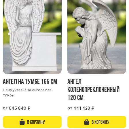
Памятники в форме креста
Зеркальные памятники
Памятники из белого мрамора Коелга
Креативные памятники
Кресты из белого мрамора
Фигурные памятники
Памятники в виде гитары
Памятники комбинированные
Памятники из цветного гранита
Ангел на тумбе 165 см
Ангел
Памятники красные
коленопреклоненный
Цена указана за Ангела без
Памятники красно-черные
тумбы.
120 см
Памятники коричневые
от
от
645 840
₽
441 420
₽
Памятники серые
Памятники зеленые
В корзину
В корзину
Памятники из Дымовского гранита