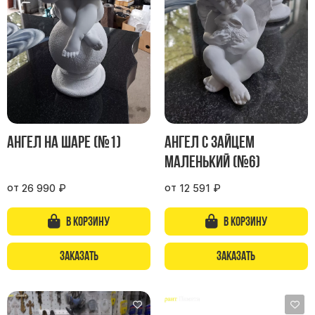
Буквы из латуни
Цоколь из гранита
Ограды из гранита
Ограды из чугуна
Столбы для ограды чугун
Ограды металл
Ангел на шаре (№1)
Ангел с зайцем
Столы и лавки
маленький (№6)
Тротуарная плитка
Вазы полимерные
от
от
26 990
₽
12 591
₽
Подсвечники
В корзину
В корзину
Венки
Вазы из гранита
Заказать
Заказать
Скульптуры в полный рост