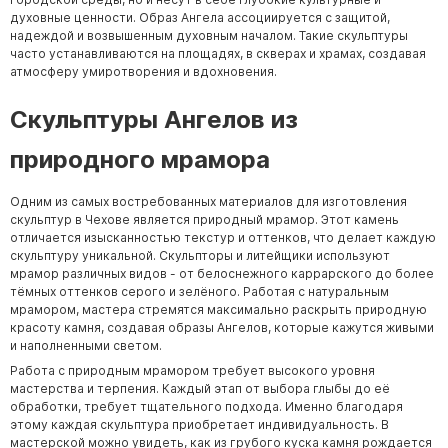
духовные ценности. Образ Ангела ассоциируется с защитой,
надеждой и возвышенным духовным началом. Такие скульптуры
часто устанавливаются на площадях, в скверах и храмах, создавая
атмосферу умиротворения и вдохновения.
Скульптуры Ангелов из
природного мрамора
Одним из самых востребованных материалов для изготовления
скульптур в Чехове является природный мрамор. Этот камень
отличается изысканностью текстур и оттенков, что делает каждую
скульптуру уникальной. Скульпторы и литейщики используют
мрамор различных видов - от белоснежного каррарского до более
тёмных оттенков серого и зелёного. Работая с натуральным
мрамором, мастера стремятся максимально раскрыть природную
красоту камня, создавая образы Ангелов, которые кажутся живыми
и наполненными светом.
Работа с природным мрамором требует высокого уровня
мастерства и терпения. Каждый этап от выбора глыбы до её
обработки, требует тщательного подхода. Именно благодаря
этому каждая скульптура приобретает индивидуальность. В
мастерской можно увидеть, как из грубого куска камня рождается