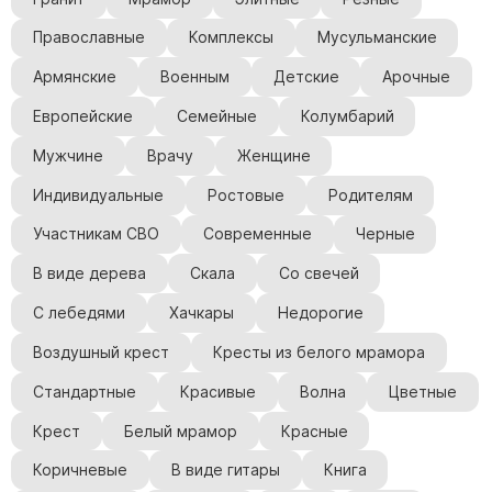
Православные
Комплексы
Мусульманские
Армянские
Военным
Детские
Арочные
Европейские
Семейные
Колумбарий
Мужчине
Врачу
Женщине
Индивидуальные
Ростовые
Родителям
Участникам СВО
Современные
Черные
В виде дерева
Скала
Со свечей
С лебедями
Хачкары
Недорогие
Воздушный крест
Кресты из белого мрамора
Стандартные
Красивые
Волна
Цветные
Крест
Белый мрамор
Красные
Коричневые
В виде гитары
Книга