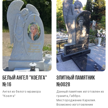
Белый ангел "Коелга"
Элитный памятник
№16
№0028
Ангел из белого мрамора
Данный памятник изготовлен из
"Коелга"
гранита, Габбро.
Местороджение Карелия.
Возможно изготовление