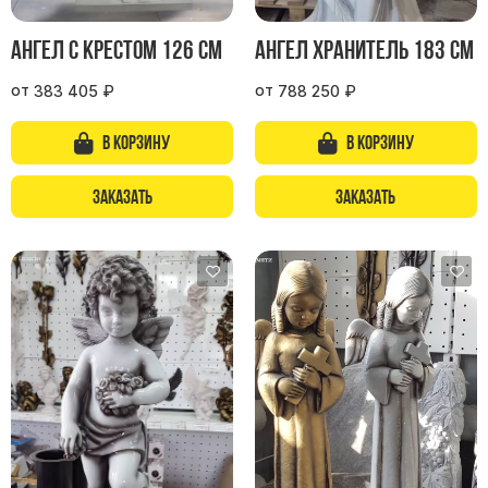
Памятники мужу
Памятники отцу
Ангел с крестом 126 см
Ангел хранитель 183 см
Памятники парню
от
от
383 405
₽
788 250
₽
Памятники сыну
В корзину
В корзину
Памятники вертикальные
Памятники врачу
Заказать
Заказать
Памятники горизонтальные
Памятники индивидуальные
Памятники классические
Памятники книга
Памятники красивые
Памятники Православные
Памятники прямоугольные
Памятники с воздушным креcтом