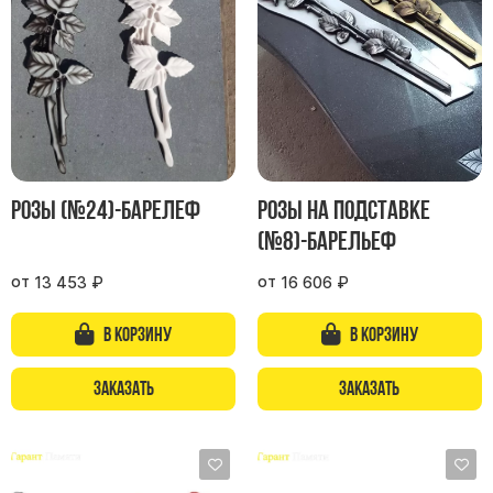
Участникам СВО
Памятники из гранита
Памятники из мрамора
Элитные памятники
Резные памятники
Мемориальные комплексы
Памятники с полноформатным фото
Розы (№24)-барелеф
Розы на подставке
Склеп
(№8)-барельеф
Cкульптуры ангел
от
от
13 453
₽
16 606
₽
Детские памятники
В корзину
В корзину
Памятники Мусульманские
Памятники Армянские
Заказать
Заказать
Европейские памятники
Памятники "Клипарт"
Семейные памятники ( памятники на двоих )