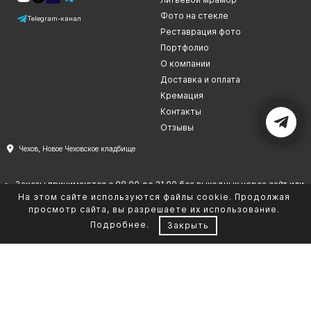
Фото на стекле
Telegram-канал
Реставрация фото
Портфолио
О компании
Доставка и оплата
Кремация
Контакты
Отзывы
Чехов, Новое Чеховское кладбище
Заказы принимаются с 08.00 до 21.00 без выходных через сайт или
На этом сайте используются файлы cookie. Продолжая
по телефону
просмотр сайта, вы разрешаете их использование.
Доставка, установка осуществляется в Чехове и по Московской
области. Доставка по России
Подробнее
.
Закрыть
Сайт и все данные на нем не является публичной офертой
Согласие на обработку персональных данных
Политика в отношении обработки персональных данных
Сотрудничество
ИНН 550208731492