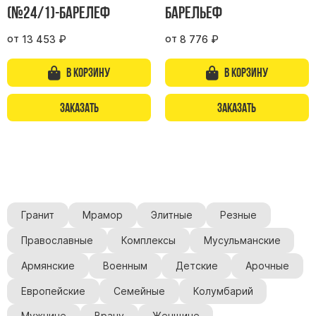
Памятники мужу
(№24/1)-барелеф
барельеф
Памятники отцу
от
от
13 453
₽
8 776
₽
Памятники парню
Памятники сыну
В корзину
В корзину
Памятники вертикальные
Заказать
Заказать
Памятники врачу
Памятники горизонтальные
Памятники индивидуальные
Памятники классические
Памятники книга
Гранит
Мрамор
Элитные
Резные
Памятники красивые
Православные
Комплексы
Мусульманские
Памятники Православные
Армянские
Военным
Детские
Арочные
Памятники прямоугольные
Европейские
Семейные
Колумбарий
Памятники с воздушным креcтом