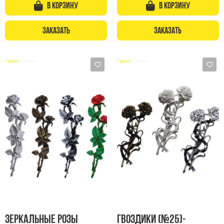
В корзину
В корзину
Скульптуры, барельефы и бюсты из бронзы
Колумбарий
Заказать
Заказать
Недорогие памятники
Памятники с фотокерамикой
Памятники животным
Памятники младенцу
Памятники двойные
Памятники женщине
Памятники маме
Памятники жене
Памятники девушке
Памятники дочери
Памятники мужчине
Памятники дедушке
Зеркальные розы
Гвоздики (№25)-