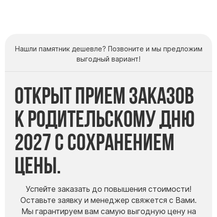
Буквы из латуни
Цоколь из гранита
Ограды из гранита
Нашли памятник дешевле? Позвоните и мы предложим
Ограды из чугуна
выгодный вариант!
Столбы для ограды чугун
Ограды металл
Открыт прием заказов
Столы и лавки
к Родительскому дню
Тротуарная плитка
Вазы полимерные
2027 с сохранением
Подсвечники
цены.
Венки
Вазы из гранита
Скульптуры в полный рост
Успейте заказать до повышения стоимости!
Оставьте заявку и менеджер свяжется с Вами.
Мы гарантируем вам самую выгодную цену на