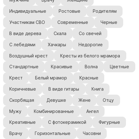
Мужчине
Врачу
Женщине
Памятники с колоннами
Памятники современные
Индивидуальные
Ростовые
Родителям
Памятники стандартные
Участникам СВО
Современные
Черные
Памятники черные
В виде дерева
Скала
Со свечей
Памятники со свечей
С лебедями
Хачкары
Недорогие
Памятники в виде дерева
Воздушный крест
Кресты из белого мрамора
Памятники с лебедями
Памятники в форме волны
Стандартные
Красивые
Волна
Цветные
Хачкары
Крест
Белый мрамор
Красные
Памятники ростовые
Коричневые
В виде гитары
Книга
Памятники в форме скалы
Скорбящая
Девушке
Жене
Отцу
Памятник Родителям
Мужу
Комбинированные
Ангел
Креативные
С фотокерамикой
Фигурные
Флагштоки
Врачу
Горизонтальные
Часовни
Мемориальные доски