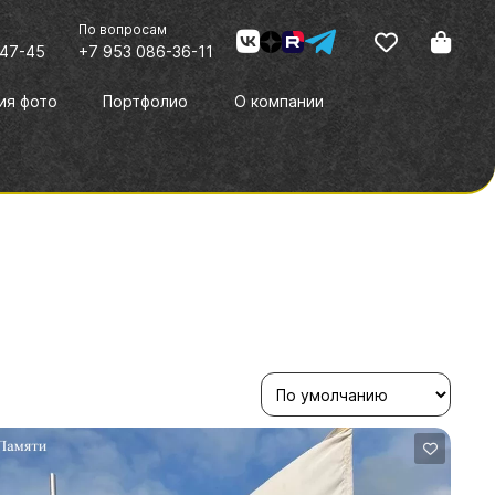
По вопросам
-47-45
+7 953 086-36-11
ия фото
Портфолио
О компании