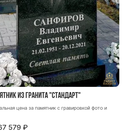
ятник из гранита "Стандарт"
альная цена за памятник с гравировкой фото и
.
67 579
₽