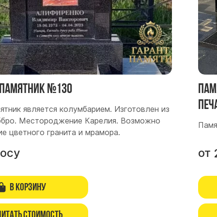
памятник №130
Пам
печ
ятник является колумбарием. Изготовлен из
аббро. Местороджение Карелия. Возможно
Памя
ие цветного гранита и мрамора.
росу
от
В корзину
читать стоимость