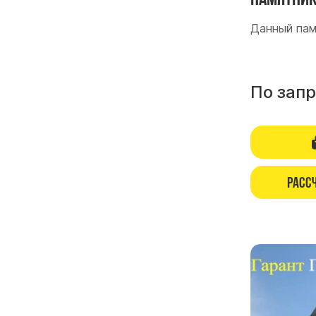
Данный памя
По зап
Расс