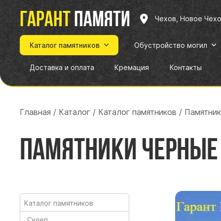
Гарант
памяти
Чехов, Новое Чех
Каталог памятников
Обустройство могил
Доставка и оплата
Кремация
Контакты
Главная
/
Каталог
/
Каталог памятников
/
Памятник
Памятники черные
Каталог памятников
Склеп