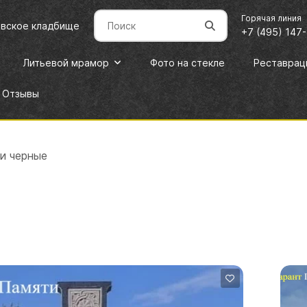
Горячая линия
овское кладбище
+7 (495) 147
Литьевой мрамор
Фото на стекле
Реставрац
Отзывы
и черные