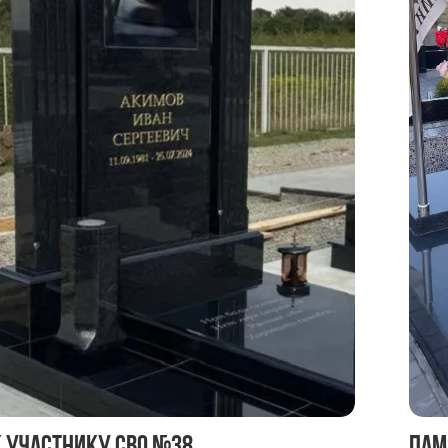
 участнику СВО №38
Пам