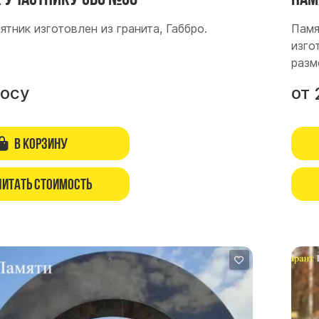
тник изготовлен из гранита, Габбро.
Памя
изго
разм
росу
от
В корзину
читать стоимость