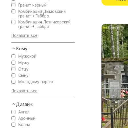
Гранит черный
Комбинация Дымовский
гранит + Габбро
Комбинация Лезниковский
гранит + Габбро
Кому:
Мужской
Мужу
Отцу
Сыну
Молодому парню
Дизайн:
Ангел
Арочный
Волна