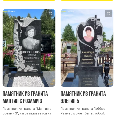
Памятники в форме креста
Зеркальные памятники
Памятники из белого мрамора Коелга
Креативные памятники
Кресты из белого мрамора
Фигурные памятники
Памятники в виде гитары
Памятники комбинированные
Памятники из цветного гранита
Памятники красные
Памятники красно-черные
Памятники коричневые
Памятник из гранита
Памятник из гранита
Памятники серые
Мантия с розами 3
Элегия 5
Памятники зеленые
Памятник из гранита "Мантия с
Памятник из гранита Габбро.
розами 3", изготавливается из
Размер может быть любой.
Памятники из Дымовского гранита