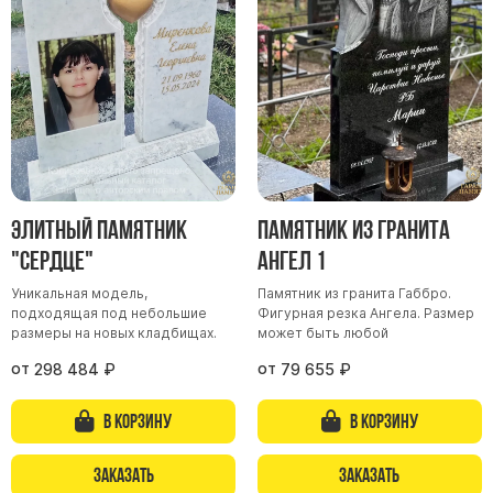
Участникам СВО
Памятники из гранита
Памятники из мрамора
Элитные памятники
Резные памятники
Мемориальные комплексы
Памятники с полноформатным фото
Элитный памятник
Памятник из гранита
Склеп
"Сердце"
Ангел 1
Cкульптуры ангел
Уникальная модель,
Памятник из гранита Габбро.
Детские памятники
подходящая под небольшие
Фигурная резка Ангела. Размер
Памятники Мусульманские
размеры на новых кладбищах.
может быть любой
Памятники Армянские
от
от
298 484
₽
79 655
₽
Европейские памятники
В корзину
В корзину
Памятники "Клипарт"
Семейные памятники ( памятники на двоих )
Заказать
Заказать