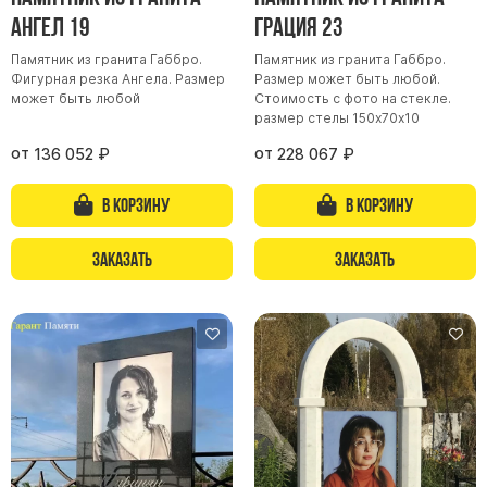
Ангел 19
Грация 23
Буквы из латуни
Цоколь из гранита
Памятник из гранита Габбро.
Памятник из гранита Габбро.
Фигурная резка Ангела. Размер
Размер может быть любой.
Ограды из гранита
может быть любой
Стоимость с фото на стекле.
размер стелы 150х70х10
Ограды из чугуна
от
от
136 052
₽
228 067
₽
Столбы для ограды чугун
Ограды металл
В корзину
В корзину
Столы и лавки
Тротуарная плитка
Заказать
Заказать
Вазы полимерные
Подсвечники
Венки
Вазы из гранита
Скульптуры в полный рост