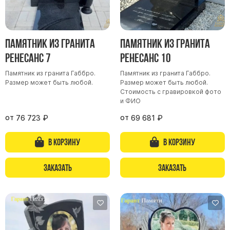
Скульптуры, барельефы и бюсты из бронзы
Колумбарий
Недорогие памятники
Памятник из гранита
Памятник из гранита
Ренесанс 7
Ренесанс 10
Памятники с фотокерамикой
Памятники животным
Памятник из гранита Габбро.
Памятник из гранита Габбро.
Размер может быть любой.
Размер может быть любой.
Памятники младенцу
Стоимость с гравировкой фото
и ФИО
Памятники двойные
от
от
Памятники женщине
76 723
₽
69 681
₽
Памятники маме
В корзину
В корзину
Памятники жене
Памятники девушке
Заказать
Заказать
Памятники дочери
Памятники мужчине
Памятники дедушке