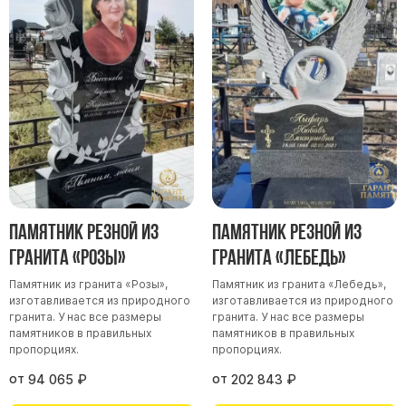
Памятники мужу
Памятники отцу
Памятники парню
Памятники сыну
Памятники вертикальные
Памятники врачу
Памятники горизонтальные
Памятники индивидуальные
Памятник резной из
Памятник резной из
Памятники классические
гранита «Розы»
гранита «Лебедь»
Памятники книга
Памятник из гранита «Розы»,
Памятник из гранита «Лебедь»,
Памятники красивые
изготавливается из природного
изготавливается из природного
гранита. У нас все размеры
гранита. У нас все размеры
Памятники Православные
памятников в правильных
памятников в правильных
пропорциях.
пропорциях.
Памятники прямоугольные
от
от
Памятники с воздушным креcтом
94 065
₽
202 843
₽