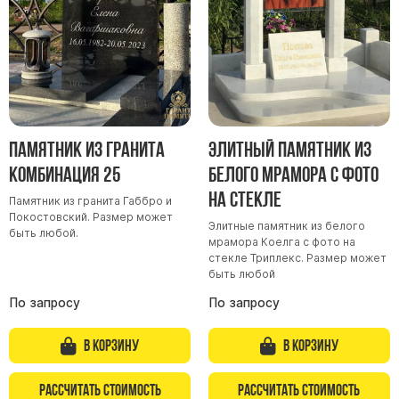
Скульптуры "Ангел" литиевые
Барельефы
Кресты
Голуби
Распятие
Памятник из гранита
Элитный памятник из
Скорбящие
Комбинация 25
белого мрамора с фото
Цветы
на стекле
Памятник из гранита Габбро и
Покостовский. Размер может
Элитные памятник из белого
быть любой.
мрамора Коелга с фото на
стекле Триплекс. Размер может
быть любой
По запросу
По запросу
В корзину
В корзину
Рассчитать стоимость
Рассчитать стоимость