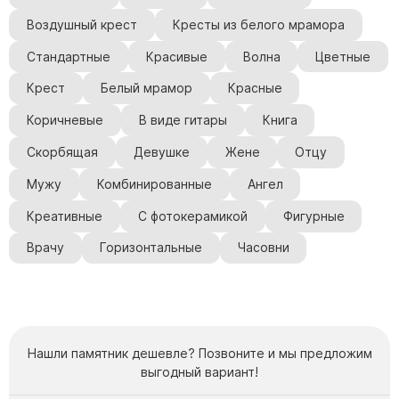
Воздушный крест
Кресты из белого мрамора
Стандартные
Красивые
Волна
Цветные
Крест
Белый мрамор
Красные
Коричневые
В виде гитары
Книга
Скорбящая
Девушке
Жене
Отцу
Мужу
Комбинированные
Ангел
Креативные
С фотокерамикой
Фигурные
Врачу
Горизонтальные
Часовни
Нашли памятник дешевле? Позвоните и мы предложим
выгодный вариант!