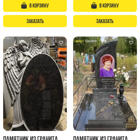
Памятники с колоннами
В корзину
В корзину
Памятники современные
Памятники стандартные
Заказать
Заказать
Памятники черные
Памятники со свечей
Памятники в виде дерева
Памятники с лебедями
Памятники в форме волны
Хачкары
Памятники ростовые
Памятники в форме скалы
Памятник Родителям
Флагштоки
Памятник из гранита
Памятник из гранита
Мемориальные доски