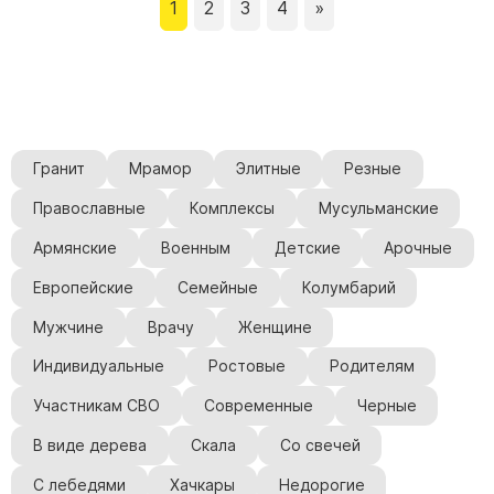
1
2
3
4
»
Гранит
Мрамор
Элитные
Резные
Православные
Комплексы
Мусульманские
Армянские
Военным
Детские
Арочные
Европейские
Семейные
Колумбарий
Мужчине
Врачу
Женщине
Индивидуальные
Ростовые
Родителям
Участникам СВО
Современные
Черные
В виде дерева
Скала
Со свечей
С лебедями
Хачкары
Недорогие