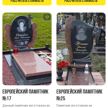
Рассчитать стоимость
Рассчитать стоимость
Памятники в форме креста
Зеркальные памятники
Памятники из белого мрамора Коелга
Креативные памятники
Кресты из белого мрамора
Фигурные памятники
Памятники в виде гитары
Памятники комбинированные
Памятники из цветного гранита
Памятники красные
Памятники красно-черные
Памятники коричневые
Европейский памятник
Европейский памятник
Памятники серые
№17
№25
Памятники зеленые
Данный памятник изготовлен из
Памятник изготовлен из
Памятники из Дымовского гранита