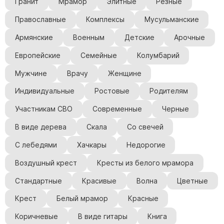
Гранит
Мрамор
Элитные
Резные
Православные
Комплексы
Мусульманские
Армянские
Военным
Детские
Арочные
Европейские
Семейные
Колумбарий
Мужчине
Врачу
Женщине
Индивидуальные
Ростовые
Родителям
Участникам СВО
Современные
Черные
В виде дерева
Скала
Со свечей
С лебедями
Хачкары
Недорогие
Воздушный крест
Кресты из белого мрамора
Стандартные
Красивые
Волна
Цветные
Крест
Белый мрамор
Красные
Коричневые
В виде гитары
Книга