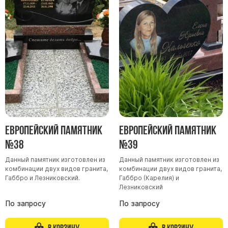
Памятники мужу
Памятники отцу
Памятники парню
Памятники сыну
Памятники вертикальные
Памятники врачу
Памятники горизонтальные
Памятники индивидуальные
Европейский памятник
Европейский памятник
Памятники классические
№38
№39
Памятники книга
Данный памятник изготовлен из
Данный памятник изготовлен из
Памятники красивые
комбинации двух видов гранита,
комбинации двух видов гранита,
Габбро и Лезниковский.
Габбро (Карелия) и
Памятники Православные
Лезниковский
Памятники прямоугольные
По запросу
По запросу
Памятники с воздушным креcтом
В корзину
В корзину