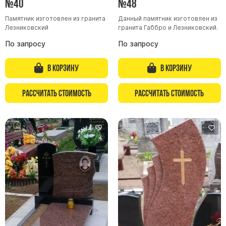
№40
№48
Буквы из латуни
Памятник изготовлен из гранита
Данный памятник изготовлен из
Цоколь из гранита
Лезниковский
гранита Габбро и Лезниковский.
Ограды из гранита
По запросу
По запросу
Ограды из чугуна
В корзину
В корзину
Столбы для ограды чугун
Ограды металл
Рассчитать стоимость
Рассчитать стоимость
Столы и лавки
Тротуарная плитка
Вазы полимерные
Подсвечники
Венки
Вазы из гранита
Скульптуры в полный рост