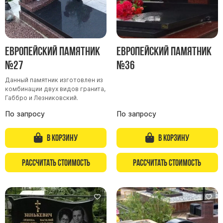
Скульптуры, барельефы и бюсты из бронзы
Колумбарий
Недорогие памятники
Европейский памятник
Европейский памятник
Памятники с фотокерамикой
№27
№36
Памятники животным
Данный памятник изготовлен из
Памятники младенцу
комбинации двух видов гранита,
Габбро и Лезниковский.
Памятники двойные
По запросу
По запросу
Памятники женщине
Памятники маме
В корзину
В корзину
Памятники жене
Памятники девушке
Рассчитать стоимость
Рассчитать стоимость
Памятники дочери
Памятники мужчине
Памятники дедушке