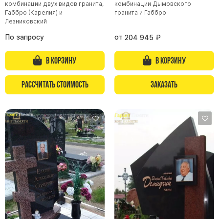
комбинации двух видов гранита,
комбинации Дымовского
Габбро (Карелия) и
гранита и Габбро
Памятники из гранита Возрождение
Лезниковский
Памятники из гранита Гранатовый Амфиболит
По запросу
от
204 945
₽
Памятники из гранита Сюскюянсаари
Памятники из гранита Балтик Грин
В корзину
В корзину
Памятники из гранита Покостовский
Рассчитать стоимость
Заказать
Памятники из гранита Лезниковский
Памятники из гранита Мансуровский
Памятники из гранита Масловский
Памятники из гранита Токовский
Памятники из гранита Капустинский
Арочные памятники
Памятники Крест
Памятники военным
Часовни из белого мрамора и гранита