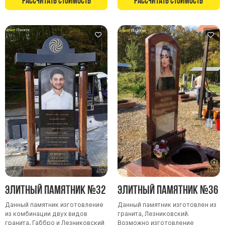
Рассчитать стоимость
Рассчитать стоимость
Элитный памятник №32
Элитный памятник №36
Данный памятник изготовление
Данный памятник изготовлен из
из комбинации двух видов
гранита, Лезниковский.
гранита, Габбро и Лезниковский
Возможно изготовление