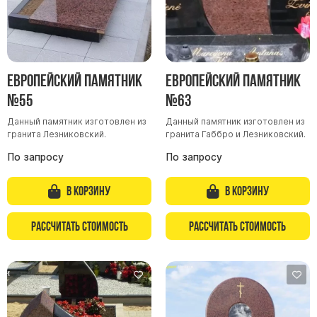
Скульптуры "Ангел" литиевые
Барельефы
Кресты
Голуби
Европейский памятник
Европейский памятник
Распятие
№55
№63
Скорбящие
Данный памятник изготовлен из
Данный памятник изготовлен из
гранита Лезниковский.
гранита Габбро и Лезниковский.
Цветы
По запросу
По запросу
В корзину
В корзину
Рассчитать стоимость
Рассчитать стоимость