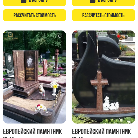
Памятники с колоннами
Памятники современные
Рассчитать стоимость
Рассчитать стоимость
Памятники стандартные
Памятники черные
Памятники со свечей
Памятники в виде дерева
Памятники с лебедями
Памятники в форме волны
Хачкары
Памятники ростовые
Памятники в форме скалы
Памятник Родителям
Флагштоки
Европейский памятник
Европейский памятник
Мемориальные доски