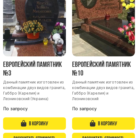
Участникам СВО
Памятники из гранита
Памятники из мрамора
Элитные памятники
Резные памятники
Мемориальные комплексы
Памятники с полноформатным фото
Европейский памятник
Европейский памятник
Склеп
№3
№10
Cкульптуры ангел
Данный памятник изготовлен из
Данный памятник изготовлен из
Детские памятники
комбинации двух видов гранита,
комбинации двух видов гранита,
Памятники Мусульманские
Габбро (Карелия) и
Габбро (Карелия) и
Лезниковский (Украина)
Лезниковский
Памятники Армянские
По запросу
По запросу
Европейские памятники
Памятники "Клипарт"
В корзину
В корзину
Семейные памятники ( памятники на двоих )