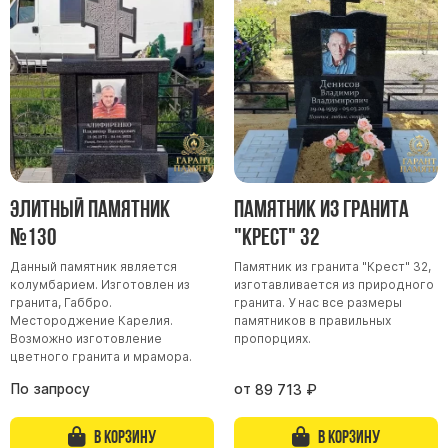
Участникам СВО
Памятники из гранита
Памятники из мрамора
Элитные памятники
Резные памятники
Мемориальные комплексы
Памятники с полноформатным фото
Элитный памятник
Памятник из гранита
Склеп
№130
"Крест" 32
Cкульптуры ангел
Данный памятник является
Памятник из гранита "Крест" 32,
Детские памятники
колумбарием. Изготовлен из
изготавливается из природного
Памятники Мусульманские
гранита, Габбро.
гранита. У нас все размеры
Местороджение Карелия.
памятников в правильных
Памятники Армянские
Возможно изготовление
пропорциях.
цветного гранита и мрамора.
Европейские памятники
По запросу
от
89 713
₽
Памятники "Клипарт"
Семейные памятники ( памятники на двоих )
В корзину
В корзину