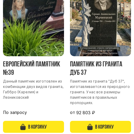
Барельефы
Кресты
Голуби
Распятие
Скорбящие
Цветы
Европейский памятник
Памятник из гранита
№39
Дуб 37
Данный памятник изготовлен из
Памятник из гранита "Дуб 37",
комбинации двух видов гранита,
изготавливается из природного
Габбро (Карелия) и
гранита. У нас все размеры
Лезниковский
памятников в правильных
пропорциях.
По запросу
от
92 803
₽
В корзину
В корзину