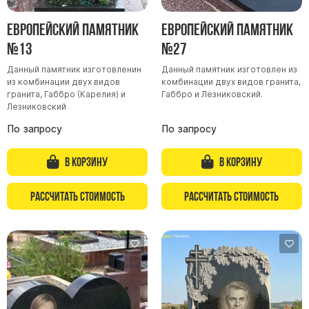
Цоколь из гранита
Европейский памятник
Европейский памятник
Ограды из гранита
№13
№27
Ограды из чугуна
Данный памятник изготовленин
Данный памятник изготовлен из
Столбы для ограды чугун
из комбинации двух видов
комбинации двух видов гранита,
гранита, Габбро (Карелия) и
Габбро и Лезниковский.
Ограды металл
Лезниковский
Столы и лавки
По запросу
По запросу
Тротуарная плитка
В корзину
В корзину
Вазы полимерные
Подсвечники
Рассчитать стоимость
Рассчитать стоимость
Венки
Вазы из гранита
Скульптуры в полный рост
Скульптуры "Ангел" литиевые