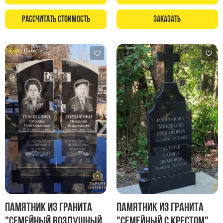
Памятники в форме креста
Зеркальные памятники
Рассчитать стоимость
Заказать
Памятники из белого мрамора Коелга
Креативные памятники
Кресты из белого мрамора
Фигурные памятники
Памятники в виде гитары
Памятники комбинированные
Памятники из цветного гранита
Памятники красные
Памятники красно-черные
Памятники коричневые
Памятники серые
Памятник из гранита
Памятник из гранита
Памятники зеленые
"Семейный воздушный
"Семейный с крестом"
Памятники из Дымовского гранита