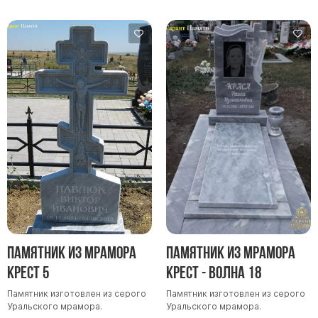
Памятники мужу
Памятники отцу
Памятники парню
Памятники сыну
Памятники вертикальные
Памятники врачу
Памятники горизонтальные
Памятники индивидуальные
Памятники классические
Памятники книга
Памятники красивые
Памятник из мрамора
Памятник из мрамора
Памятники Православные
Крест 5
Крест - волна 18
Памятники прямоугольные
Памятник изготовлен из серого
Памятник изготовлен из серого
Памятники с воздушным креcтом
Уральского мрамора.
Уральского мрамора.