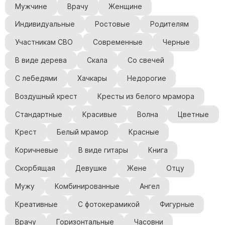
Мужчине
Врачу
Женщине
Индивидуальные
Ростовые
Родителям
Участникам СВО
Современные
Черные
В виде дерева
Скала
Со свечей
С лебедями
Хачкары
Недорогие
Воздушный крест
Кресты из белого мрамора
Стандартные
Красивые
Волна
Цветные
Крест
Белый мрамор
Красные
Коричневые
В виде гитары
Книга
Скорбящая
Девушке
Жене
Отцу
Мужу
Комбинированные
Ангел
Креативные
С фотокерамикой
Фигурные
Врачу
Горизонтальные
Часовни