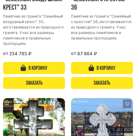
крест" 33
36
Памятники из гранита Возрождение
Памятник из гранита "Семейный
Памятник из гранита "Семейный
Памятники из гранита Гранатовый Амфиболит
воздушный крест" 33,
с крестом" 36, изготавливается
Памятники из гранита Сюскюянсаари
изготавливается из природного
из природного гранита. У нас
гранита. У нас все размеры
все размеры памятников в
Памятники из гранита Балтик Грин
памятников в правильных
правильных пропорциях.
пропорциях.
Памятники из гранита Покостовский
от
от
234 793
₽
87 864
₽
Памятники из гранита Лезниковский
Памятники из гранита Мансуровский
В корзину
В корзину
Памятники из гранита Масловский
Памятники из гранита Токовский
Заказать
Заказать
Памятники из гранита Капустинский
Арочные памятники
Памятники Крест
Памятники военным
Часовни из белого мрамора и гранита