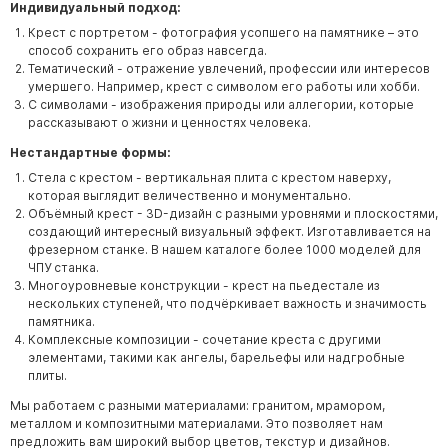
Индивидуальный подход:
Крест с портретом - фотография усопшего на памятнике – это
способ сохранить его образ навсегда.
Тематический - отражение увлечений, профессии или интересов
умершего. Например, крест с символом его работы или хобби.
С символами - изображения природы или аллегории, которые
рассказывают о жизни и ценностях человека.
Нестандартные формы:
Стела с крестом - вертикальная плита с крестом наверху,
которая выглядит величественно и монументально.
Объёмный крест - 3D-дизайн с разными уровнями и плоскостями,
создающий интересный визуальный эффект. Изготавливается на
фрезерном станке. В нашем каталоге более 1000 моделей для
ЧПУ станка.
Многоуровневые конструкции - крест на пьедестале из
нескольких ступеней, что подчёркивает важность и значимость
памятника.
Комплексные композиции - сочетание креста с другими
элементами, такими как ангелы, барельефы или надгробные
плиты.
Мы работаем с разными материалами: гранитом, мрамором,
металлом и композитными материалами. Это позволяет нам
предложить вам широкий выбор цветов, текстур и дизайнов.