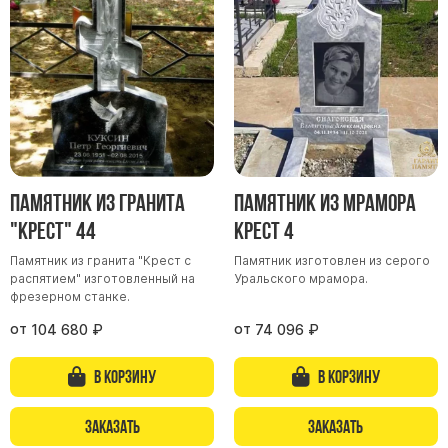
Скульптуры, барельефы и бюсты из бронзы
Колумбарий
Недорогие памятники
Памятники с фотокерамикой
Памятники животным
Памятники младенцу
Памятник из гранита
Памятник из мрамора
Памятники двойные
"Крест" 44
Крест 4
Памятники женщине
Памятники маме
Памятник из гранита "Крест с
Памятник изготовлен из серого
распятием" изготовленный на
Уральского мрамора.
Памятники жене
фрезерном станке.
Памятники девушке
от
от
104 680
₽
74 096
₽
Памятники дочери
В корзину
В корзину
Памятники мужчине
Заказать
Заказать
Памятники дедушке