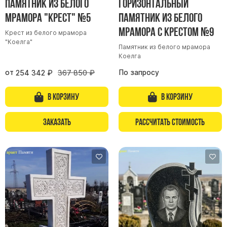
Памятник из белого
Горизонтальный
мрамора "Крест" №5
памятник из белого
мрамора с крестом №9
Крест из белого мрамора
"Коелга"
Памятник из белого мрамора
Коелга
от
По запросу
254 342
₽
367 850
₽
В корзину
В корзину
Заказать
Рассчитать стоимость