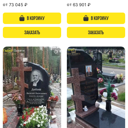
Памятники с колоннами
от
от
73 045
₽
63 901
₽
Памятники современные
В корзину
В корзину
Памятники стандартные
Памятники черные
Заказать
Заказать
Памятники со свечей
Памятники в виде дерева
Памятники с лебедями
Памятники в форме волны
Хачкары
Памятники ростовые
Памятники в форме скалы
Памятник Родителям
Мемориальные доски
Буквы из латуни