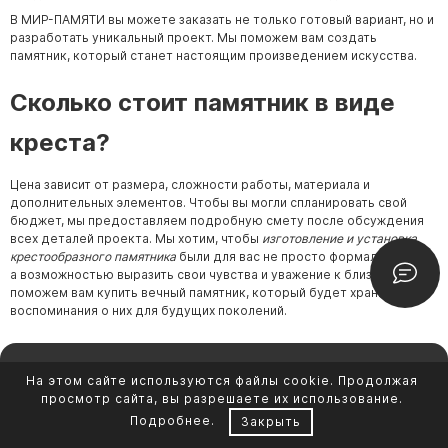
В МИР-ПАМЯТИ вы можете заказать не только готовый вариант, но и
разработать уникальный проект. Мы поможем вам создать
памятник, который станет настоящим произведением искусства.
Сколько стоит памятник в виде
креста?
Цена зависит от размера, сложности работы, материала и
дополнительных элементов. Чтобы вы могли спланировать свой
бюджет, мы предоставляем подробную смету после обсуждения
всех деталей проекта. Мы хотим, чтобы
изготовление и установка
крестообразного памятника
были для вас не просто формальностью,
а возможностью выразить свои чувства и уважение к близким. Мы
поможем вам купить вечный памятник, который будет хранить
воспоминания о них для будущих поколений.
Контакты
На этом сайте используются файлы cookie. Продолжая
просмотр сайта, вы разрешаете их использование.
Подробнее
.
Закрыть
Каталог памятников
+7 953 086-36-11
Обустройство могил