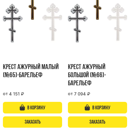
Цоколь из гранита
Ограды из гранита
Ограды из чугуна
Столбы для ограды чугун
Ограды металл
Столы и лавки
Тротуарная плитка
Крест ажурный малый
Крест ажурный
Вазы полимерные
(№65)-барельеф
большой (№66)-
Подсвечники
барельеф
Венки
от
от
4 151
₽
7 094
₽
Вазы из гранита
Скульптуры в полный рост
В корзину
В корзину
Заказать
Заказать
Скульптуры "Ангел" литиевые