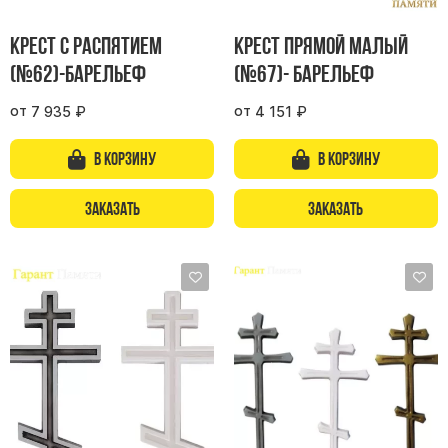
Памятники мужу
Памятники отцу
Крест с распятием
Крест прямой малый
(№62)-барельеф
(№67)- барельеф
Памятники парню
Памятники сыну
от
от
7 935
₽
4 151
₽
Памятники вертикальные
В корзину
В корзину
Памятники врачу
Заказать
Заказать
Памятники горизонтальные
Памятники индивидуальные
Памятники классические
Памятники книга
Памятники красивые
Памятники Православные
Памятники прямоугольные
Памятники с воздушным креcтом