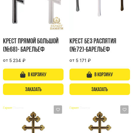
Памятники с колоннами
Памятники современные
Памятники стандартные
Памятники черные
Памятники со свечей
Крест прямой большой
Крест без распятия
Памятники в виде дерева
(№68)- барельеф
(№72)-барельеф
Памятники с лебедями
от
от
5 234
₽
5 171
₽
Памятники в форме волны
Хачкары
В корзину
В корзину
Памятники ростовые
Заказать
Заказать
Памятники в форме скалы
Памятник Родителям
Мемориальные доски
Буквы из латуни