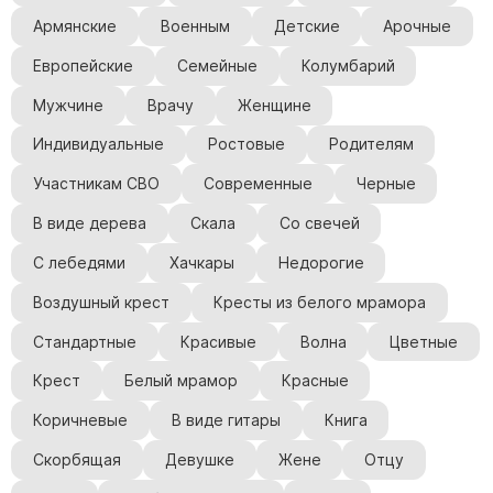
Армянские
Военным
Детские
Арочные
Европейские
Семейные
Колумбарий
Мужчине
Врачу
Женщине
Индивидуальные
Ростовые
Родителям
Участникам СВО
Современные
Черные
В виде дерева
Скала
Со свечей
С лебедями
Хачкары
Недорогие
Воздушный крест
Кресты из белого мрамора
Стандартные
Красивые
Волна
Цветные
Крест
Белый мрамор
Красные
Коричневые
В виде гитары
Книга
Скорбящая
Девушке
Жене
Отцу