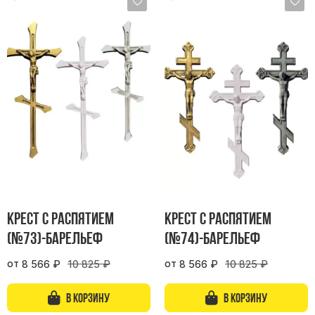
Памятники в форме креста
Зеркальные памятники
Памятники из белого мрамора Коелга
Креативные памятники
Кресты из белого мрамора
Фигурные памятники
Памятники в виде гитары
Памятники комбинированные
Памятники из цветного гранита
Памятники красные
Крест с распятием
Крест с распятием
Памятники красно-черные
(№73)-барельеф
(№74)-барельеф
Памятники коричневые
от
от
8 566
₽
10 825
₽
8 566
₽
10 825
₽
Памятники серые
Памятники зеленые
В корзину
В корзину
Памятники из Дымовского гранита