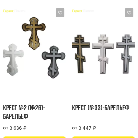
Барельефы
Кресты
Голуби
Распятие
Скорбящие
Цветы
Крест №2 (№26)-
Крест (№33)-барельеф
барельеф
от
от
3 636
₽
3 447
₽