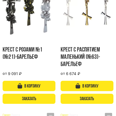
Участникам СВО
Памятники из гранита
Памятники из мрамора
Элитные памятники
Резные памятники
Мемориальные комплексы
Памятники с полноформатным фото
Крест с розами №1
Крест с распятием
Склеп
(№21)-барельеф
маленький (№63)-
барельеф
Cкульптуры ангел
Детские памятники
от
от
9 091
₽
6 674
₽
Памятники Мусульманские
В корзину
В корзину
Памятники Армянские
Европейские памятники
Заказать
Заказать
Памятники "Клипарт"
Семейные памятники ( памятники на двоих )