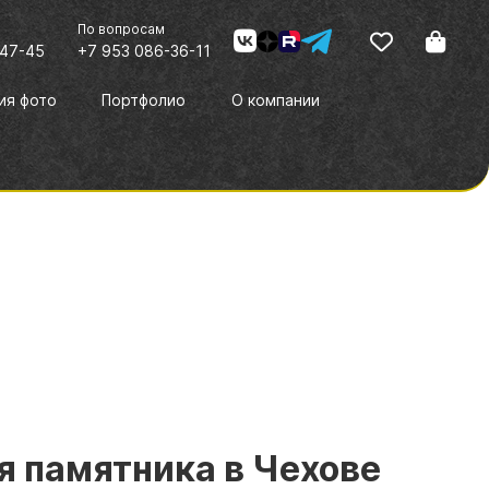
По вопросам
-47-45
+7 953 086-36-11
ия фото
Портфолио
О компании
 памятника в Чехове