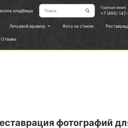
Горячая линия
овское кладбище
+7 (495) 147
Литьевой мрамор
Фото на стекле
Реставрац
Отзывы
еставрация фотографий для