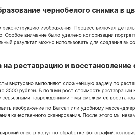
разование чернобелого снимка в ц
 реконструкцию изображения. Процесс включал деталь
то. Особое внимание было уделено колоризации портрет
альный результат можно использовать для создания выс
 на реставрацию и восстановление
сты виртуозно выполняют сложнейшую задачу по рестав
до 3500 рублей. В полный рост стоимость реставрации 
 с серьезными повреждениями - мы сможем её восстано
авить изображение по Ватсап или удобному мессендже
ния качественного сканирования. После этого мы неза
ирокий спектр услуг по обработке фотографий: колори