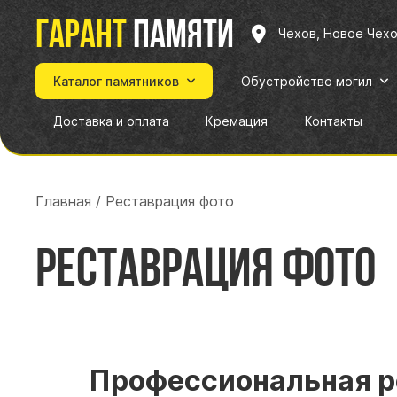
Гарант
памяти
Чехов, Новое Чех
Каталог памятников
Обустройство могил
Доставка и оплата
Кремация
Контакты
Главная
/
Реставрация фото
Реставрация фото
Профессиональная р