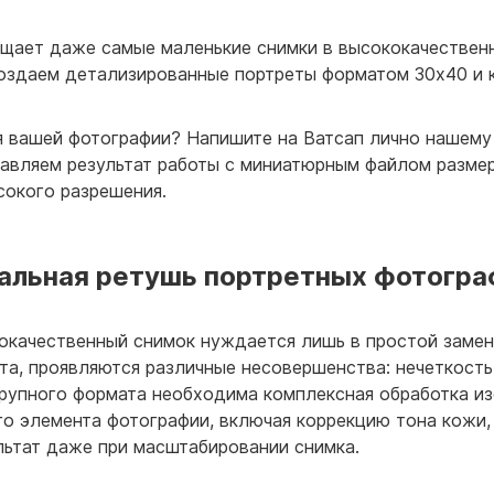
щает даже самые маленькие снимки в высококачествен
оздаем детализированные портреты форматом 30х40 и кр
я вашей фотографии? Напишите на Ватсап лично нашему
авляем результат работы с миниатюрным файлом размер
окого разрешения.
льная ретушь портретных фотогра
кокачественный снимок нуждается лишь в простой замен
та, проявляются различные несовершенства: нечеткость
 крупного формата необходима комплексная обработка 
 элемента фотографии, включая коррекцию тона кожи, 
льтат даже при масштабировании снимка.