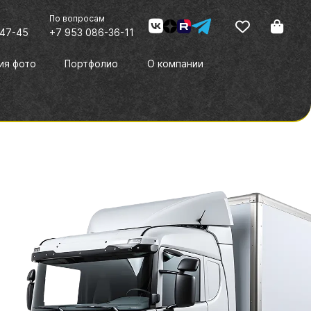
По вопросам
-47-45
+7 953 086-36-11
ия фото
Портфолио
О компании