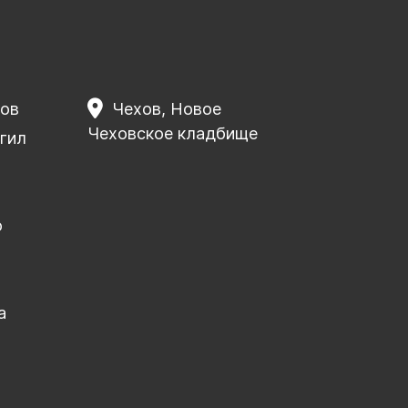
ков
Чехов, Новое
Чеховское кладбище
гил
о
а