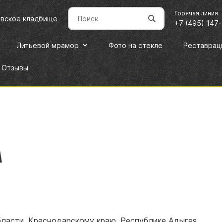
Горячая линия
овское кладбище
+7 (495) 147
Литьевой мрамор
Фото на стекле
Реставрац
Отзывы
а
ласти, Краснодарскому краю, Республике Адыгея,