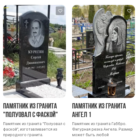
Памятники в форме креста
Зеркальные памятники
Памятники из белого мрамора Коелга
Креативные памятники
Кресты из белого мрамора
Фигурные памятники
Памятники в виде гитары
Памятники комбинированные
Памятники из цветного гранита
Памятники красные
Памятники красно-черные
Памятник из гранита
Памятник из гранита
Памятники коричневые
"Полуовал с фаской"
Ангел 1
Памятники серые
Памятник из гранита "Полуовал с
Памятник из гранита Габбро.
Памятники зеленые
фаской", изготавливается из
Фигурная резка Ангела. Размер
природного гранита.
может быть любой
Памятники из Дымовского гранита