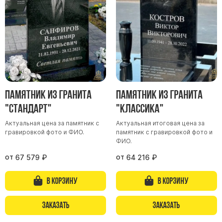
Участникам СВО
Памятники из гранита
Памятники из мрамора
Элитные памятники
Резные памятники
Мемориальные комплексы
Памятники с полноформатным фото
Памятник из гранита
Памятник из гранита
Склеп
"Стандарт"
"Классика"
Cкульптуры ангел
Актуальная цена за памятник с
Актуальная итоговая цена за
гравировкой фото и ФИО.
памятник с гравировкой фото и
Детские памятники
ФИО.
Памятники Мусульманские
от
от
67 579
₽
64 216
₽
Памятники Армянские
Европейские памятники
В корзину
В корзину
Памятники "Клипарт"
Заказать
Заказать
Семейные памятники ( памятники на двоих )