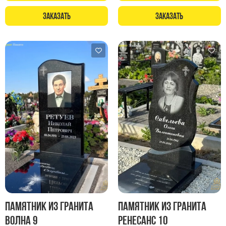
Памятники с колоннами
Заказать
Заказать
Памятники современные
Памятники стандартные
Памятники черные
Памятники со свечей
Памятники в виде дерева
Памятники с лебедями
Памятники в форме волны
Хачкары
Памятники ростовые
Памятники в форме скалы
Памятник Родителям
Памятник из гранита
Памятник из гранита
Мемориальные доски
Волна 9
Ренесанс 10
Буквы из латуни