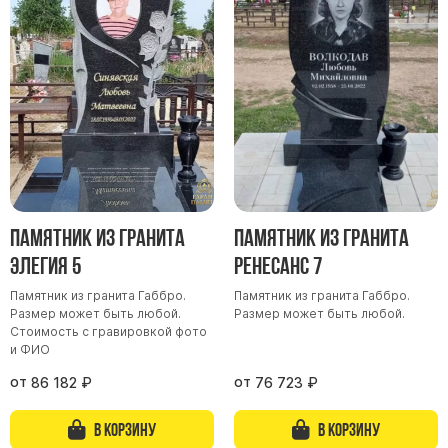
Памятники мужу
Памятники отцу
Памятники парню
Памятники сыну
Памятники вертикальные
Памятники врачу
Памятники горизонтальные
Памятник из гранита
Памятник из гранита
Памятники индивидуальные
Элегия 5
Ренесанс 7
Памятники классические
Памятник из гранита Габбро.
Памятник из гранита Габбро.
Памятники книга
Размер может быть любой.
Размер может быть любой.
Памятники красивые
Стоимость с гравировкой фото
и ФИО
Памятники Православные
от
от
86 182
₽
76 723
₽
Памятники прямоугольные
Памятники с воздушным креcтом
В корзину
В корзину