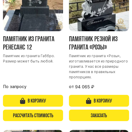
Барельефы
Кресты
Голуби
Распятие
Памятник из гранита
Памятник резной из
Скорбящие
Ренесанс 12
гранита «Розы»
Цветы
Памятник из гранита Габбро.
Памятник из гранита «Розы»,
Размер может быть любой.
изготавливается из природного
гранита. У нас все размеры
памятников в правильных
пропорциях.
По запросу
от
94 065
₽
В корзину
В корзину
Рассчитать стоимость
Заказать