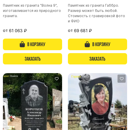
Памятник из гранита "Волна 9",
Памятник из гранита Габбро.
Цоколь из гранита
изготавливается из природного
Размер может быть любой.
Ограды из гранита
гранита.
Стоимость с гравировкой фото
и ФИО
Ограды из чугуна
от
от
61 063
₽
69 681
₽
Столбы для ограды чугун
Ограды металл
В корзину
В корзину
Столы и лавки
Заказать
Заказать
Тротуарная плитка
Вазы полимерные
Подсвечники
Венки
Вазы из гранита
Скульптуры в полный рост
Скульптуры "Ангел" литиевые