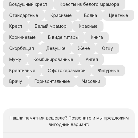
Воздушный крест
Кресты из белого мрамора
Стандартные
Красивые
Волна
Цветные
Крест
Белый мрамор
Красные
Коричневые
В виде гитары
Книга
Скорбящая
Девушке
Жене
Отцу
Мужу
Комбинированные
Ангел
Креативные
С фотокерамикой
Фигурные
Врачу
Горизонтальные
Часовни
Нашли памятник дешевле? Позвоните и мы предложим
выгодный вариант!