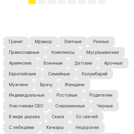
Гранит
Мрамор
Элитные
Резные
Православные
Комплексы
Мусульманские
Армянские
Военным
Детские
Арочные
Европейские
Семейные
Колумбарий
Мужчине
Врачу
Женщине
Индивидуальные
Ростовые
Родителям
Участникам СВО
Современные
Черные
В виде дерева
Скала
Со свечей
С лебедями
Хачкары
Недорогие