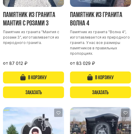
Скульптуры, барельефы и бюсты из бронзы
Памятник из гранита
Памятник из гранита
Колумбарий
Мантия с розами 3
Волна 4
Недорогие памятники
Памятник из гранита "Мантия с
Памятник из гранита "Волна 4",
Памятники с фотокерамикой
розами 3", изготавливается из
изготавливается из природного
Памятники животным
природного гранита.
гранита. У нас все размеры
памятников в правильных
Памятники младенцу
пропорциях.
Памятники двойные
от
от
87 012
₽
83 029
₽
Памятники женщине
В корзину
В корзину
Памятники маме
Памятники жене
Заказать
Заказать
Памятники девушке
Памятники дочери
Памятники мужчине
Памятники дедушке