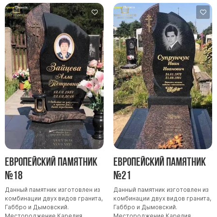
Европейский памятник
Европейский памятник
№18
№21
Данный памятник изготовлен из
Данный памятник изготовлен из
комбинации двух видов гранита,
комбинации двух видов гранита,
Габбро и Дымовский.
Габбро и Дымовский.
Местороджение Карелия.
Местороджение Карелия.