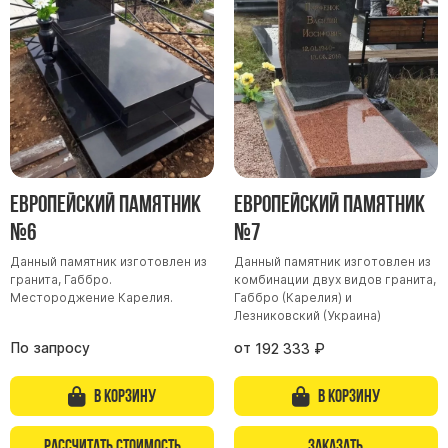
Барельефы
Кресты
Голуби
Распятие
Скорбящие
Цветы
Европейский памятник
Европейский памятник
№6
№7
Данный памятник изготовлен из
Данный памятник изготовлен из
гранита, Габбро.
комбинации двух видов гранита,
Местороджение Карелия.
Габбро (Карелия) и
Лезниковский (Украина)
По запросу
от
192 333
₽
В корзину
В корзину
Рассчитать стоимость
Заказать