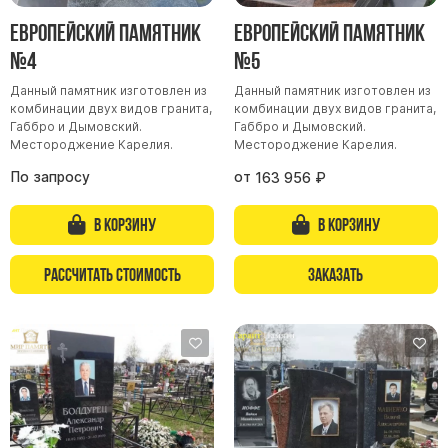
Цоколь из гранита
Европейский памятник
Европейский памятник
Ограды из гранита
№4
№5
Ограды из чугуна
Данный памятник изготовлен из
Данный памятник изготовлен из
комбинации двух видов гранита,
комбинации двух видов гранита,
Столбы для ограды чугун
Габбро и Дымовский.
Габбро и Дымовский.
Ограды металл
Местороджение Карелия.
Местороджение Карелия.
Столы и лавки
По запросу
от
163 956
₽
Тротуарная плитка
В корзину
В корзину
Вазы полимерные
Подсвечники
Рассчитать стоимость
Заказать
Венки
Вазы из гранита
Скульптуры в полный рост
Скульптуры "Ангел" литиевые