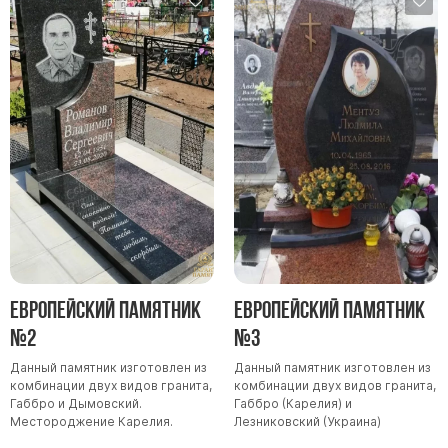
Памятники мужу
Памятники отцу
Памятники парню
Памятники сыну
Памятники вертикальные
Памятники врачу
Памятники горизонтальные
Памятники индивидуальные
Памятники классические
Памятники книга
Европейский памятник
Европейский памятник
Памятники красивые
№2
№3
Памятники Православные
Данный памятник изготовлен из
Данный памятник изготовлен из
комбинации двух видов гранита,
комбинации двух видов гранита,
Памятники прямоугольные
Габбро и Дымовский.
Габбро (Карелия) и
Памятники с воздушным креcтом
Местороджение Карелия.
Лезниковский (Украина)