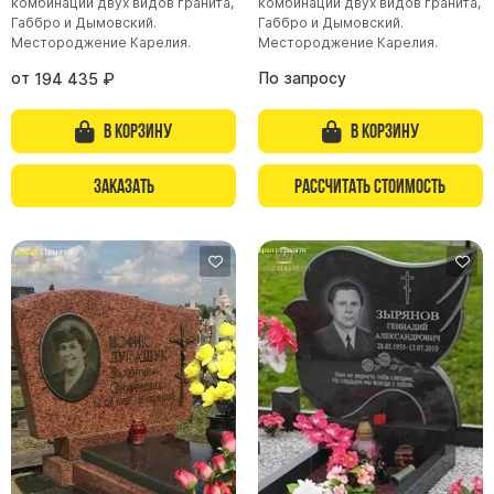
комбинации двух видов гранита,
комбинации двух видов гранита,
Габбро и Дымовский.
Габбро и Дымовский.
Местороджение Карелия.
Местороджение Карелия.
от
По запросу
194 435
₽
В корзину
В корзину
Заказать
Рассчитать стоимость