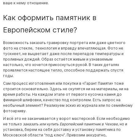
ваше к нему отношение.
Как оформить памятник в
Европейском стиле?
Возможность заказать гравировку портрета или даже цветного
фото на стекле, технология и вправду впечатляющая. Фото не
тускнеет, не выцветает даже после перепадов температуры и
проливных дождей. Образ остаётся живым и узнаваемым
настолько, что хочется прикоснуться рукой. В таких деталях
проявляется настоящее тепло, способное поддержать спустя
годы.
Сам процесс изготовления или покупки в «Гарант Памяти» тоже
строится основательно. Здесь не скупятся ни на материалы, ни на
время работы. На каждом этапе от первого кусочка камня до
финишной шлифовки, качество под контролем. Есть запрос на
необычный элемент? Реализуем эскиз из журнала или по семейному
фотоархиву.
И всё это не заканчивается у ворот мастерской. Если необходимо
не только
заказать или купить Европейский памятник в Чехове
, но и
установка, берем на себя доставку и установку памятника по
Московской области “под ключ”. Привозим аккуратно,