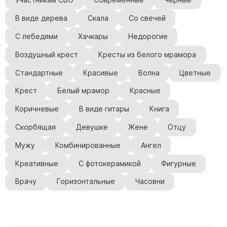
Участникам СВО
Современные
Черные
В виде дерева
Скала
Со свечей
С лебедями
Хачкары
Недорогие
Воздушный крест
Кресты из белого мрамора
Стандартные
Красивые
Волна
Цветные
Крест
Белый мрамор
Красные
Коричневые
В виде гитары
Книга
Скорбящая
Девушке
Жене
Отцу
Мужу
Комбинированные
Ангел
Креативные
С фотокерамикой
Фигурные
Врачу
Горизонтальные
Часовни