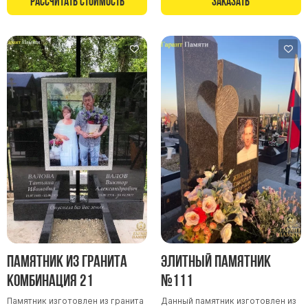
Рассчитать стоимость
Заказать
Памятники в форме креста
Зеркальные памятники
Памятники из белого мрамора Коелга
Креативные памятники
Кресты из белого мрамора
Фигурные памятники
Памятники в виде гитары
Памятники комбинированные
Памятники из цветного гранита
Памятники красные
Памятники красно-черные
Памятники коричневые
Памятник из гранита
Элитный памятник
Памятники серые
Комбинация 21
№111
Памятники зеленые
Памятник изготовлен из гранита
Данный памятник изготовлен из
Памятники из Дымовского гранита