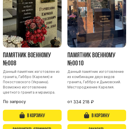
Участникам СВО
Памятники из гранита
Памятники из мрамора
Элитные памятники
Резные памятники
Мемориальные комплексы
Памятники с полноформатным фото
Памятник военному
Памятник военному
Склеп
№008
№0010
Cкульптуры ангел
Данный памятник изготовлен из
Данный памятник изготовление
гранита, Габбро (Карелия) и
из комбинации двух видов
Детские памятники
Покостовского (Украина).
гранита, Габбро и Дымовский.
Памятники Мусульманские
Возможно изготовление
Местороджение Карелия.
цветного гранита и мрамора.
Памятники Армянские
По запросу
от
334 218
₽
Европейские памятники
Памятники "Клипарт"
В корзину
В корзину
Семейные памятники ( памятники на двоих )