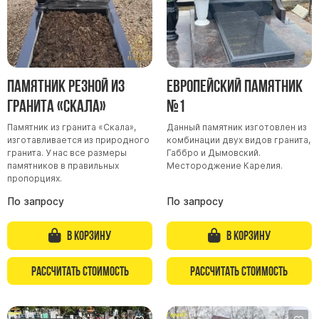
Скульптуры, барельефы и бюсты из бронзы
Колумбарий
Недорогие памятники
Памятники с фотокерамикой
Памятник резной из
Европейский памятник
Памятники животным
гранита «Скала»
№1
Памятники младенцу
Памятник из гранита «Скала»,
Данный памятник изготовлен из
изготавливается из природного
комбинации двух видов гранита,
Памятники двойные
гранита. У нас все размеры
Габбро и Дымовский.
Памятники женщине
памятников в правильных
Местороджение Карелия.
пропорциях.
Памятники маме
По запросу
По запросу
Памятники жене
Памятники девушке
В корзину
В корзину
Памятники дочери
Рассчитать стоимость
Рассчитать стоимость
Памятники мужчине
Памятники дедушке