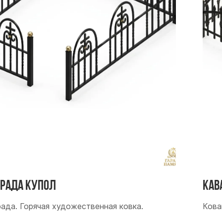
града Купол
Кав
рада. Горячая художественная ковка.
Кова