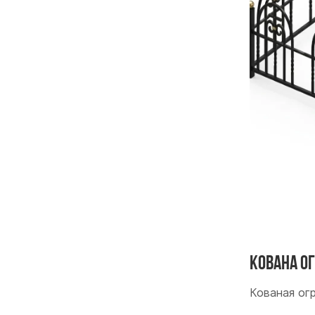
Кована о
Кованая ог