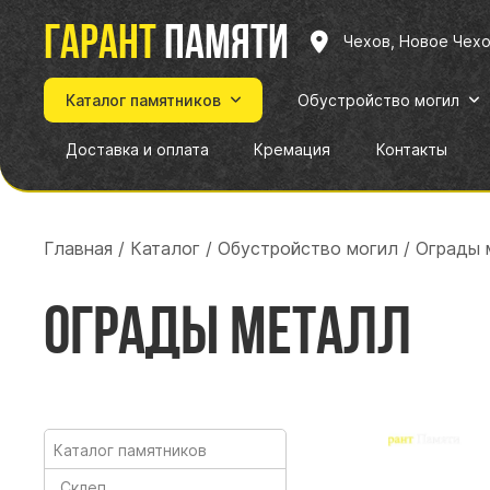
Гарант
памяти
Чехов, Новое Чех
Каталог памятников
Обустройство могил
Доставка и оплата
Кремация
Контакты
Главная
/
Каталог
/
Обустройство могил
/
Ограды 
Ограды металл
Каталог памятников
Склеп