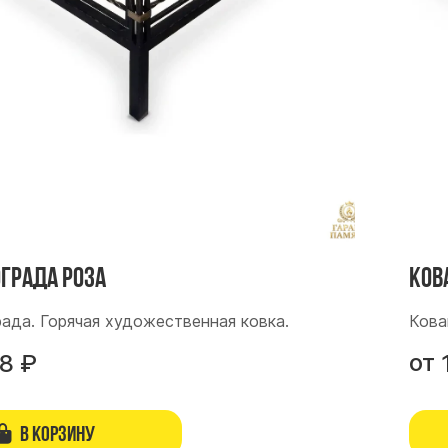
ограда Роза
Ков
рада. Горячая художественная ковка.
Кова
от
18
₽
В корзину