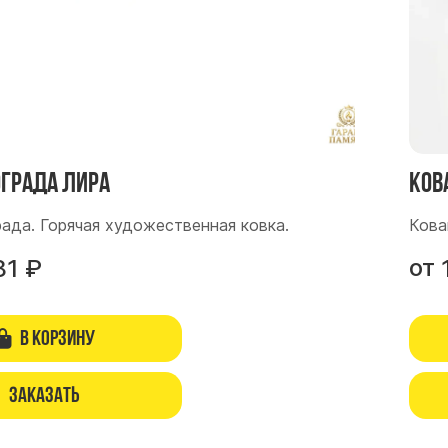
ограда Лира
Ков
рада. Горячая художественная ковка.
Кова
от
81
₽
В корзину
Заказать