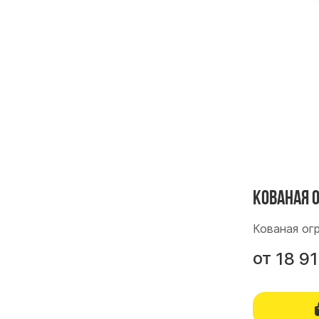
Кованая 
Кованая ог
от
18 9