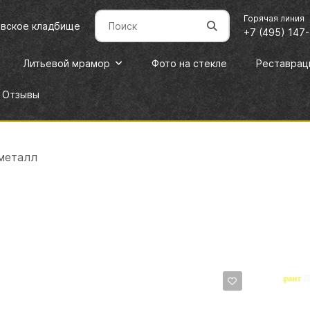
Горячая линия
овское кладбище
+7 (495) 147
Литьевой мрамор
Фото на стекле
Реставрац
Отзывы
металл