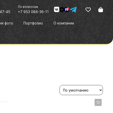
По вопросам
-47-45
+7 953 086-36-11
ия фото
Портфолио
О компании