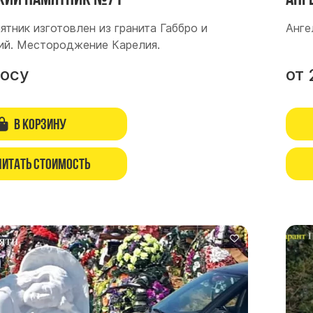
ятник изготовлен из гранита Габбро и
Анге
ий. Местороджение Карелия.
росу
от
В корзину
читать стоимость