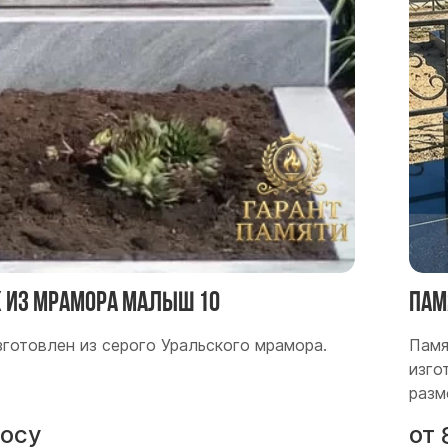
 из мрамора Малыш 10
Пам
зготовлен из серого Уральского мрамора.
Памя
изго
разм
росу
от