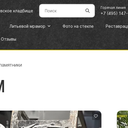
Горячая линия
овское кладбище
+7 (495) 147
Литьевой мрамор
Фото на стекле
Реставрац
Отзывы
памятники
и