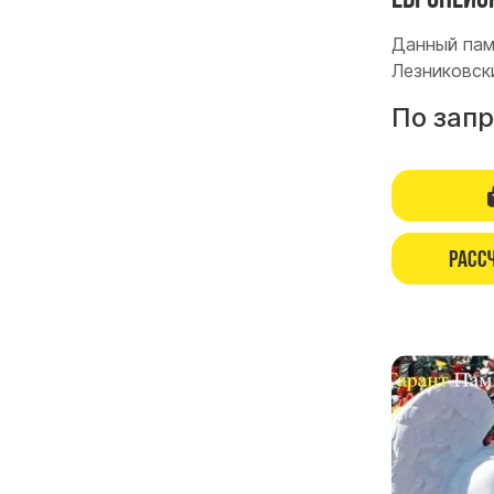
Данный пам
Лезниковск
По зап
Расс