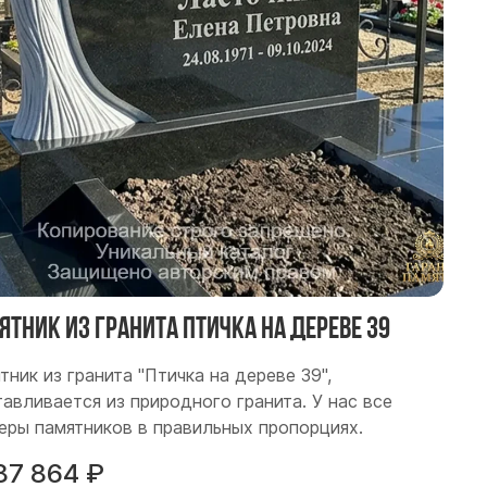
ятник из гранита Птичка на дереве 39
тник из гранита "Птичка на дереве 39",
тавливается из природного гранита. У нас все
еры памятников в правильных пропорциях.
87 864
₽