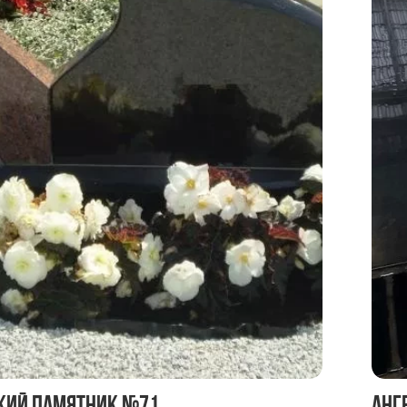
кий памятник №71
Анг