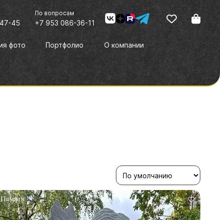
По вопросам
-47-45
+7 953 086-36-11
ия фото
Портфолио
О компании