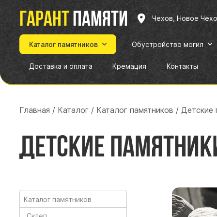
Гарант
памяти
Чехов, Новое Чех
Каталог памятников
Обустройство могил
Доставка и оплата
Кремация
Контакты
Главная
/
Каталог
/
Каталог памятников
/
Детские 
Детские памятник
Каталог памятников
Склеп