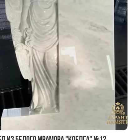
ел из белого мрамора "Коелга" №12